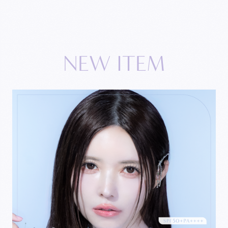
N
E
W
I
T
E
M