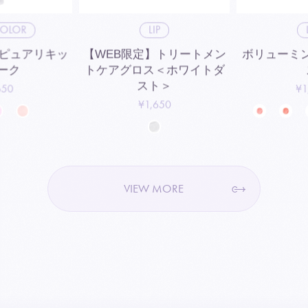
COLOR
LIP
】ピュアリキッ
【WEB限定】トリートメン
ボリューミ
ーク
トケアグロス＜ホワイトダ
スト＞
650
¥1
¥1,650
VIEW MORE