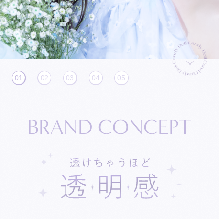
01
02
03
04
05
B
R
A
N
D
C
O
N
C
E
P
T