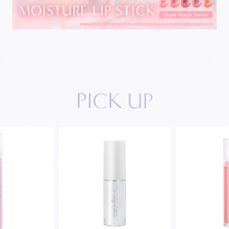
P
I
C
K
U
P