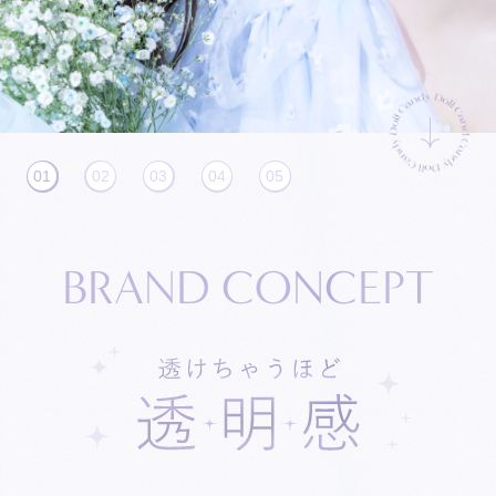
01
02
03
04
05
B
R
A
N
D
C
O
N
C
E
P
T