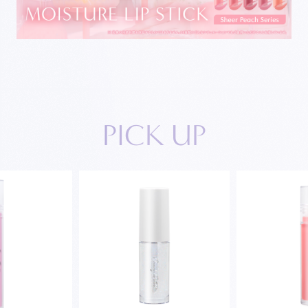
P
I
C
K
U
P