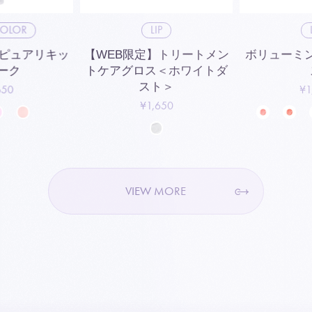
COLOR
LIP
】ピュアリキッ
【WEB限定】トリートメン
ボリューミ
ーク
トケアグロス＜ホワイトダ
スト＞
650
¥1
¥1,650
VIEW MORE