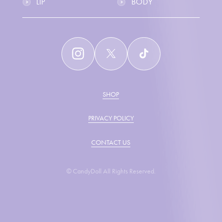
LIP
BODY
SHOP
PRIVACY POLICY
CONTACT US
© CandyDoll All Rights Reserved.