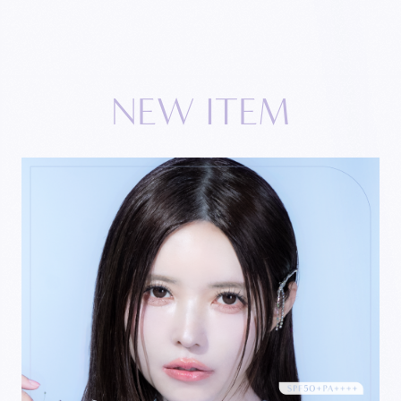
N
E
W
I
T
E
M