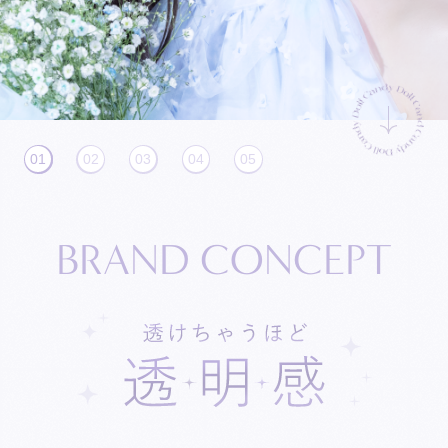
01
02
03
04
05
B
R
A
N
D
C
O
N
C
E
P
T