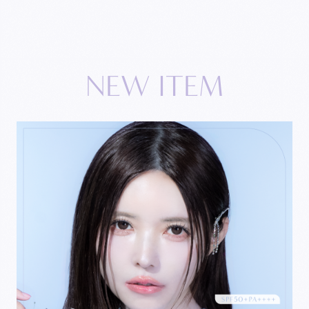
N
E
W
I
T
E
M