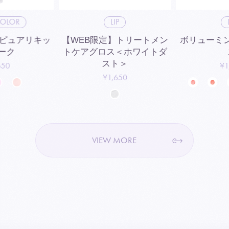
COLOR
LIP
】ピュアリキッ
【WEB限定】トリートメン
ボリューミ
ーク
トケアグロス＜ホワイトダ
スト＞
650
¥1
¥1,650
VIEW MORE