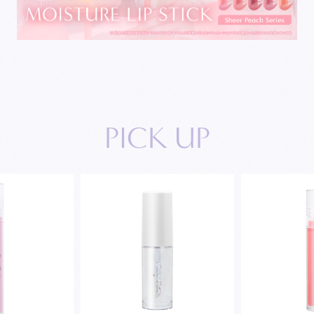
P
I
C
K
U
P